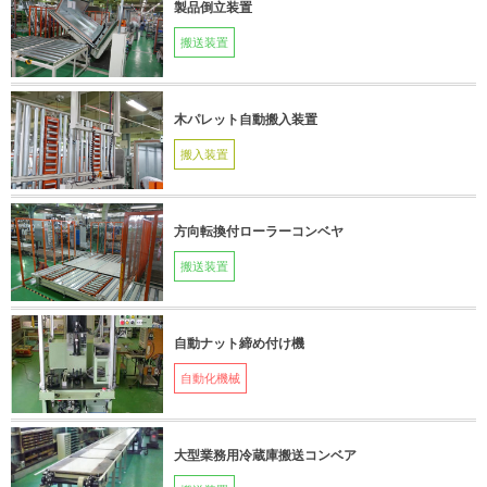
製品倒立装置
搬送装置
木パレット自動搬入装置
搬入装置
方向転換付ローラーコンベヤ
搬送装置
自動ナット締め付け機
自動化機械
大型業務用冷蔵庫搬送コンベア