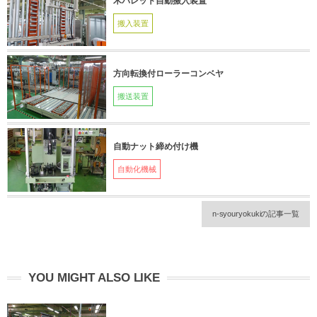
木パレット自動搬入装置
搬入装置
方向転換付ローラーコンベヤ
搬送装置
自動ナット締め付け機
自動化機械
n-syouryokukiの記事一覧
YOU MIGHT ALSO LIKE