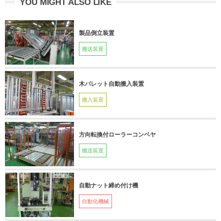
YOU MIGHT ALSO LIKE
製品倒立装置
搬送装置
木パレット自動搬入装置
搬入装置
方向転換付ローラーコンベヤ
搬送装置
自動ナット締め付け機
自動化機械