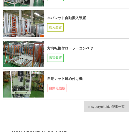
木パレット自動搬入装置
搬入装置
方向転換付ローラーコンベヤ
搬送装置
自動ナット締め付け機
自動化機械
n-syouryokukiの記事一覧